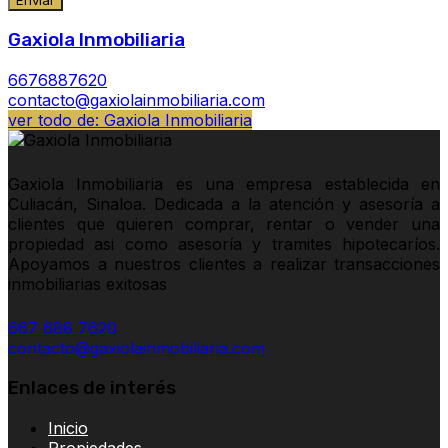
Gaxiola Inmobiliaria
6676887620
contacto@gaxiolainmobiliaria.com
ver todo de: Gaxiola Inmobiliaria
Gaxiola Inmobiliaria es una empresa establecida en
Culiacán, Sinaloa. Dedicada a la atención y asesoría a
clientes que quieren comprar, rentar o vender una
propiedad asi como asesoría y tramites hipotecaríos.
Apoyamos a nuestros clientes a realizar transacciones
inmobiliarias exitosas
667 688 7620
contacto@gaxiolainmobiliaria.com
Enlaces de interés
Inicio
Propiedades