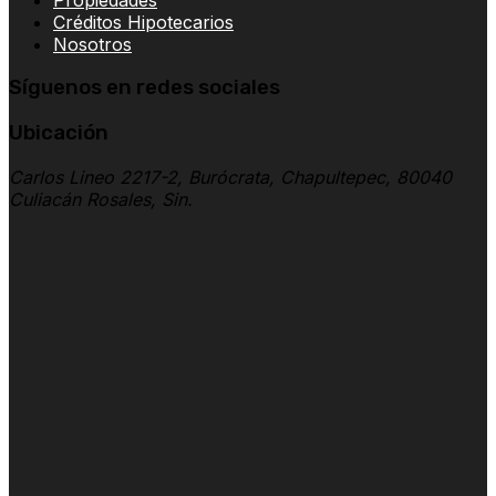
Créditos Hipotecarios
Nosotros
Síguenos en redes sociales
Ubicación
Carlos Lineo 2217-2, Burócrata, Chapultepec, 80040
Culiacán Rosales, Sin.