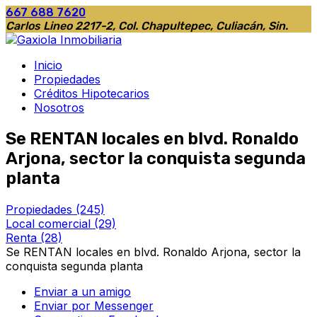
667 688 7620
Carlos Lineo 2217-2, Col. Chapultepec, Culiacán, Sin.
Inicio
Propiedades
Créditos Hipotecarios
Nosotros
Se RENTAN locales en blvd. Ronaldo
Arjona, sector la conquista segunda
planta
Propiedades
(245)
Local comercial
(29)
Renta
(28)
Se RENTAN locales en blvd. Ronaldo Arjona, sector la
conquista segunda planta
Enviar a un amigo
Enviar por Messenger