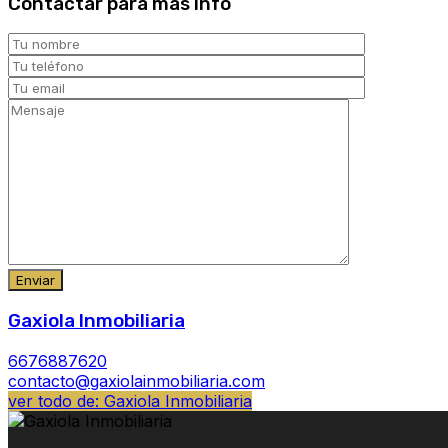
Contactar para más info
Gaxiola Inmobiliaria
6676887620
contacto@gaxiolainmobiliaria.com
ver todo de: Gaxiola Inmobiliaria