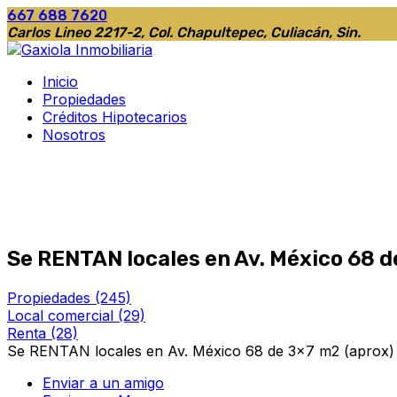
667 688 7620
Carlos Lineo 2217-2, Col. Chapultepec, Culiacán, Sin.
Inicio
Propiedades
Créditos Hipotecarios
Nosotros
Se RENTAN locales en Av. México 68 d
Propiedades
(245)
Local comercial
(29)
Renta
(28)
Se RENTAN locales en Av. México 68 de 3x7 m2 (aprox)
Enviar a un amigo