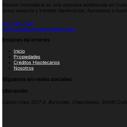
Gaxiola Inmobiliaria es una empresa establecida en Culi
como asesoría y tramites hipotecaríos. Apoyamos a nuestro
667 688 7620
contacto@gaxiolainmobiliaria.com
Enlaces de interés
Inicio
Propiedades
Créditos Hipotecarios
Nosotros
Síguenos en redes sociales
Ubicación
Carlos Lineo 2217-2, Burócrata, Chapultepec, 80040 Culia