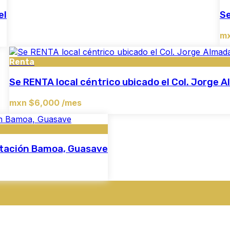
el
Se
mx
Renta
Se RENTA local céntrico ubicado el Col. Jorge 
mxn $6,000 /mes
Estación Bamoa, Guasave