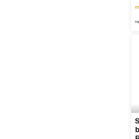
m
Ha
S
b