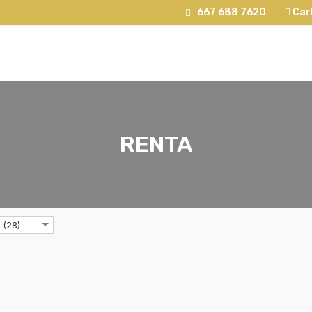
667 688 7620
Carl
RENTA
 (28)