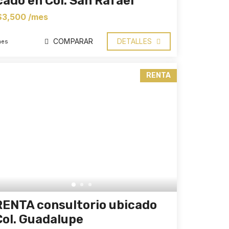
cado en Col. San Rafael
$3,500 /mes
COMPARAR
DETALLES
mes
RENTA
RENTA consultorio ubicado
Col. Guadalupe