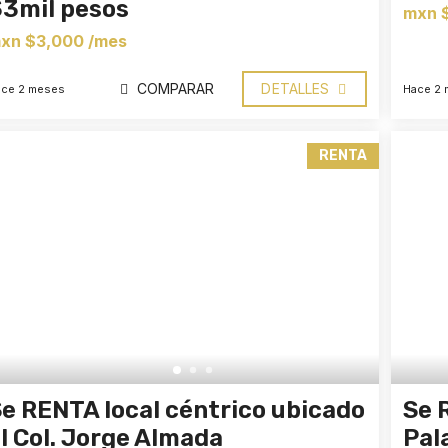
3mil pesos
mxn 
xn $3,000 /mes
COMPARAR
DETALLES
ce 2 meses
Hace 2 
RENTA
e RENTA local céntrico ubicado
Se 
l Col. Jorge Almada
Pal