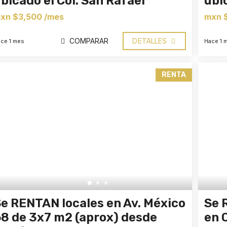
bicado el Col. San Rafael
ubi
xn $3,500 /mes
mxn 
COMPARAR
DETALLES
ce 1 mes
Hace 1 
RENTA
e RENTAN locales en Av. México
Se 
8 de 3x7 m2 (aprox) desde
en 