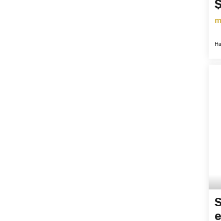
$
m
Ha
S
e