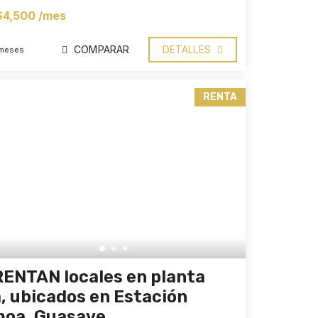
$4,500 /mes
COMPARAR
DETALLES
 meses
RENTA
RENTAN locales en planta
a, ubicados en Estación
oa, Guasave