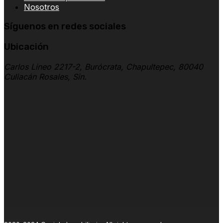
Nosotros
Síguenos en redes sociales
Ubicación
Carlos Lineo 2217-2, Burócrata, Chapultepec, 80040
Culiacán Rosales, Sin.