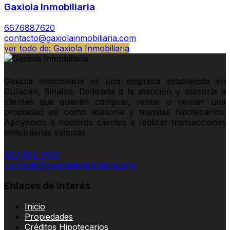
Gaxiola Inmobiliaria
6676887620
contacto@gaxiolainmobiliaria.com
ver todo de: Gaxiola Inmobiliaria
Gaxiola Inmobiliaria es una empresa establecida en
Culiacán, Sinaloa. Dedicada a la atención y asesoría a
clientes que quieren comprar, rentar o vender una
propiedad asi como asesoría y tramites hipotecaríos.
Apoyamos a nuestros clientes a realizar transacciones
inmobiliarias exitosas
667 688 7620
contacto@gaxiolainmobiliaria.com
Enlaces de interés
Inicio
Propiedades
Créditos Hipotecarios