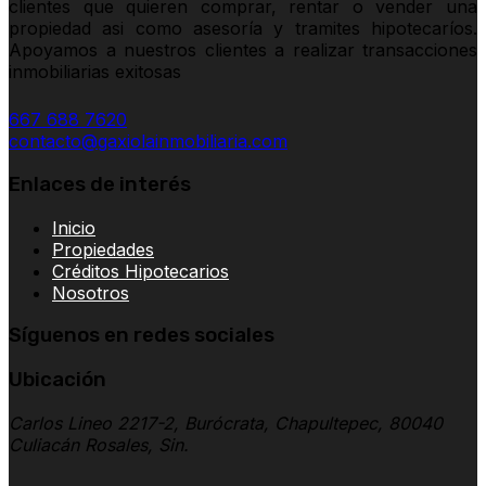
clientes que quieren comprar, rentar o vender una
propiedad asi como asesoría y tramites hipotecaríos.
Apoyamos a nuestros clientes a realizar transacciones
inmobiliarias exitosas
667 688 7620
contacto@gaxiolainmobiliaria.com
Enlaces de interés
Inicio
Propiedades
Créditos Hipotecarios
Nosotros
Síguenos en redes sociales
Ubicación
Carlos Lineo 2217-2, Burócrata, Chapultepec, 80040
Culiacán Rosales, Sin.