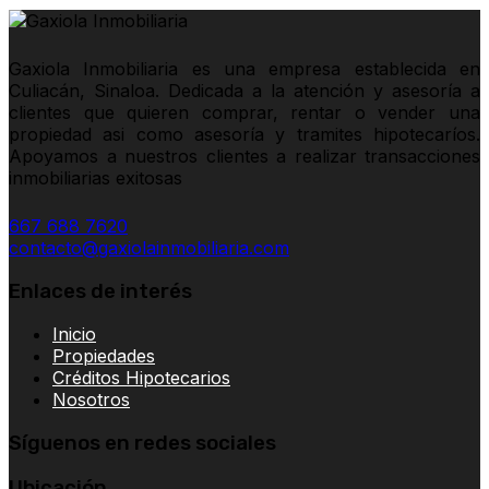
Gaxiola Inmobiliaria es una empresa establecida en
Culiacán, Sinaloa. Dedicada a la atención y asesoría a
clientes que quieren comprar, rentar o vender una
propiedad asi como asesoría y tramites hipotecaríos.
Apoyamos a nuestros clientes a realizar transacciones
inmobiliarias exitosas
667 688 7620
contacto@gaxiolainmobiliaria.com
Enlaces de interés
Inicio
Propiedades
Créditos Hipotecarios
Nosotros
Síguenos en redes sociales
Ubicación