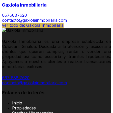
Gaxiola Inmobiliaria
6676887620
contacto@gaxiolainmobiliaria.com
ver todo de: Gaxiola Inmobiliaria
Gaxiola Inmobiliaria es una empresa establecida en
Culiacán, Sinaloa. Dedicada a la atención y asesoría a
clientes que quieren comprar, rentar o vender una
propiedad asi como asesoría y tramites hipotecaríos.
Apoyamos a nuestros clientes a realizar transacciones
inmobiliarias exitosas
667 688 7620
contacto@gaxiolainmobiliaria.com
Enlaces de interés
Inicio
Propiedades
Créditos Hipotecarios