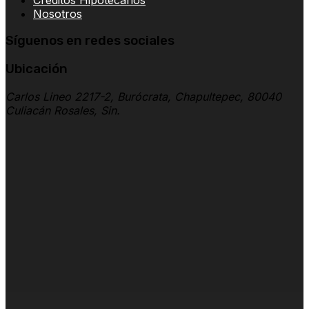
Nosotros
Síguenos en redes sociales
Ubicación
Carlos Lineo 2217-2, Burócrata, Chapultepec, 80040
Culiacán Rosales, Sin.