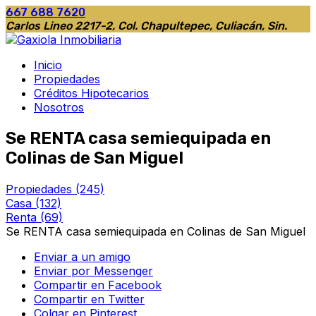
667 688 7620
Carlos Lineo 2217-2, Col. Chapultepec, Culiacán, Sin.
Inicio
Propiedades
Créditos Hipotecarios
Nosotros
Se RENTA casa semiequipada en
Colinas de San Miguel
Propiedades
(245)
Casa
(132)
Renta
(69)
Se RENTA casa semiequipada en Colinas de San Miguel
Enviar a un amigo
Enviar por Messenger
Compartir en Facebook
Compartir en Twitter
Colgar en Pinterest