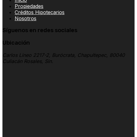
Propiedades
Créditos Hipotecarios
Nosotros
Síguenos en redes sociales
Ubicación
Carlos Lineo 2217-2, Burócrata, Chapultepec, 80040
Culiacán Rosales, Sin.