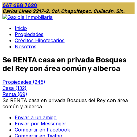
667 688 7620
Carlos Lineo 2217-2, Col. Chapultepec, Culiacán, Sin.
Inicio
Propiedades
Créditos Hipotecarios
Nosotros
Se RENTA casa en privada Bosques
del Rey con área común y alberca
Propiedades
(245)
Casa
(132)
Renta
(69)
Se RENTA casa en privada Bosques del Rey con área
común y alberca
Enviar a un amigo
Enviar por Messenger
Compartir en Facebook
Compartir en Twitter