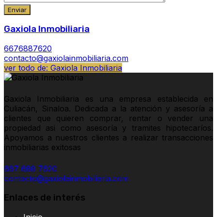
Gaxiola Inmobiliaria
6676887620
contacto@gaxiolainmobiliaria.com
ver todo de: Gaxiola Inmobiliaria
Gaxiola Inmobiliaria es una empresa establecida en
Culiacán, Sinaloa. Dedicada a la atención y asesoría a
clientes que quieren comprar, rentar o vender una
propiedad asi como asesoría y tramites hipotecaríos.
Apoyamos a nuestros clientes a realizar transacciones
inmobiliarias exitosas
667 688 7620
contacto@gaxiolainmobiliaria.com
Enlaces de interés
Inicio