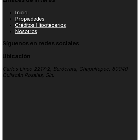
Inicio
Propiedades
Créditos Hipotecarios
Nosotros
Síguenos en redes sociales
Ubicación
Carlos Lineo 2217-2, Burócrata, Chapultepec, 80040
Culiacán Rosales, Sin.