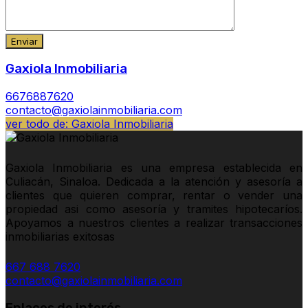
Gaxiola Inmobiliaria
6676887620
contacto@gaxiolainmobiliaria.com
ver todo de: Gaxiola Inmobiliaria
Gaxiola Inmobiliaria es una empresa establecida en
Culiacán, Sinaloa. Dedicada a la atención y asesoría a
clientes que quieren comprar, rentar o vender una
propiedad asi como asesoría y tramites hipotecaríos.
Apoyamos a nuestros clientes a realizar transacciones
inmobiliarias exitosas
667 688 7620
contacto@gaxiolainmobiliaria.com
Enlaces de interés