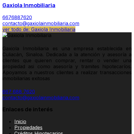
Gaxiola Inmobiliaria
6676887620
contacto@gaxiolainmobiliaria.com
ver todo de: Gaxiola Inmobiliaria
Gaxiola Inmobiliaria es una empresa establecida en
Culiacán, Sinaloa. Dedicada a la atención y asesoría a
clientes que quieren comprar, rentar o vender una
propiedad asi como asesoría y tramites hipotecaríos.
Apoyamos a nuestros clientes a realizar transacciones
inmobiliarias exitosas
667 688 7620
contacto@gaxiolainmobiliaria.com
Enlaces de interés
Inicio
Propiedades
Créditos Hipotecarios