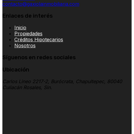
contacto@gaxiolainmobiliaria.com
Enlaces de interés
Inicio
Propiedades
Créditos Hipotecarios
Nosotros
Síguenos en redes sociales
Ubicación
Carlos Lineo 2217-2, Burócrata, Chapultepec, 80040
Culiacán Rosales, Sin.