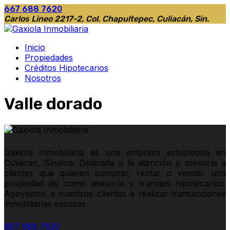
667 688 7620
Carlos Lineo 2217-2, Col. Chapultepec, Culiacán, Sin.
Inicio
Propiedades
Créditos Hipotecarios
Nosotros
Valle dorado
Gaxiola Inmobiliaria es una empresa establecida en
Culiacán, Sinaloa. Dedicada a la atención y asesoría a
clientes que quieren comprar, rentar o vender una
propiedad asi como asesoría y tramites hipotecaríos.
Apoyamos a nuestros clientes a realizar transacciones
inmobiliarias exitosas
667 688 7620