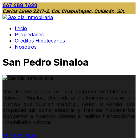
667 688 7620
Carlos Lineo 2217-2, Col. Chapultepec, Culiacán, Sin.
Inicio
Propiedades
Créditos Hipotecarios
Nosotros
San Pedro Sinaloa
Gaxiola Inmobiliaria es una empresa establecida en
Culiacán, Sinaloa. Dedicada a la atención y asesoría a
clientes que quieren comprar, rentar o vender una
propiedad asi como asesoría y tramites hipotecaríos.
Apoyamos a nuestros clientes a realizar transacciones
inmobiliarias exitosas
667 688 7620