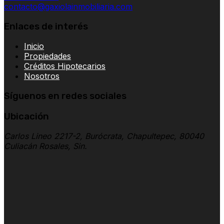
contacto@gaxiolainmobiliaria.com
Enlaces de interés
Inicio
Propiedades
Créditos Hipotecarios
Nosotros
Síguenos en redes sociales
Ubicación
Carlos Lineo 2217-2, Burócrata, Chapultepec, 80040
Culiacán Rosales, Sin.