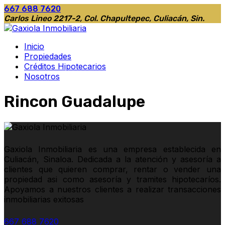
667 688 7620
Carlos Lineo 2217-2, Col. Chapultepec, Culiacán, Sin.
Inicio
Propiedades
Créditos Hipotecarios
Nosotros
Rincon Guadalupe
Gaxiola Inmobiliaria es una empresa establecida en
Culiacán, Sinaloa. Dedicada a la atención y asesoría a
clientes que quieren comprar, rentar o vender una
propiedad asi como asesoría y tramites hipotecaríos.
Apoyamos a nuestros clientes a realizar transacciones
inmobiliarias exitosas
667 688 7620