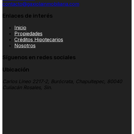
contacto@gaxiolainmobiliaria.com
Enlaces de interés
Inicio
Propiedades
Créditos Hipotecarios
Nosotros
Síguenos en redes sociales
Ubicación
Carlos Lineo 2217-2, Burócrata, Chapultepec, 80040
Culiacán Rosales, Sin.