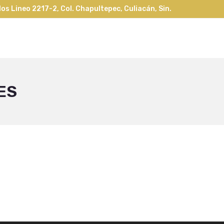
os Lineo 2217-2, Col. Chapultepec, Culiacán, Sin.
ES