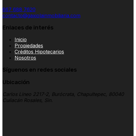
667 688 7620
contacto@gaxiolainmobiliaria.com
Enlaces de interés
Inicio
Propiedades
Créditos Hipotecarios
Nosotros
Síguenos en redes sociales
Ubicación
Carlos Lineo 2217-2, Burócrata, Chapultepec, 80040
Culiacán Rosales, Sin.