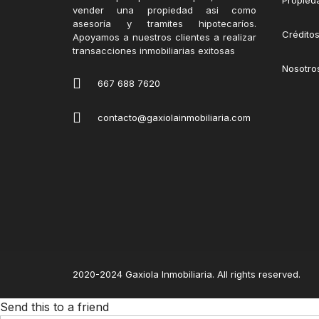
Propied
vender una propiedad asi como
asesoría y tramites hipotecaríos.
Créditos
Apoyamos a nuestros clientes a realizar
transacciones inmobiliarias exitosas
Nosotro
667 688 7620
contacto@gaxiolainmobiliaria.com
2020-2024 Gaxiola Inmobiliaria. All rights reserved.
Send this to a friend