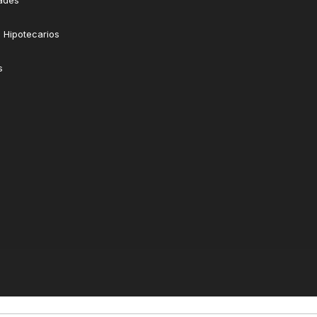
ades
 Hipotecarios
s