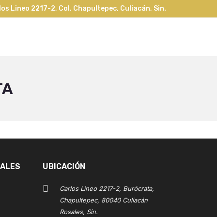
os Lineo 2217-2, Col. Chapultepec, Culiacán, Sin.
TA
IALES
UBICACIÓN
Carlos Lineo 2217-2, Burócrata,
Chapultepec, 80040 Culiacán
Rosales, Sin.