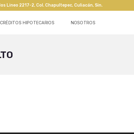
os Lineo 2217-2, Col. Chapultepec, Culiacán, Sin.
CRÉDITOS HIPOTECARIOS
NOSOTROS
LTO