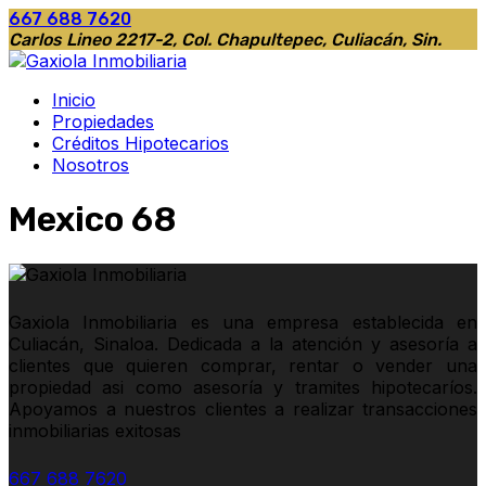
667 688 7620
Carlos Lineo 2217-2, Col. Chapultepec, Culiacán, Sin.
Inicio
Propiedades
Créditos Hipotecarios
Nosotros
Mexico 68
Gaxiola Inmobiliaria es una empresa establecida en
Culiacán, Sinaloa. Dedicada a la atención y asesoría a
clientes que quieren comprar, rentar o vender una
propiedad asi como asesoría y tramites hipotecaríos.
Apoyamos a nuestros clientes a realizar transacciones
inmobiliarias exitosas
667 688 7620