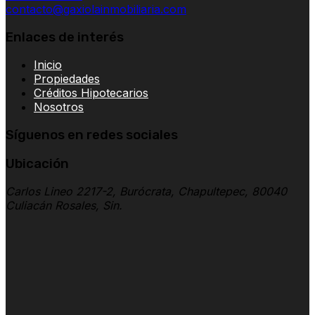
contacto@gaxiolainmobiliaria.com
Enlaces de interés
Inicio
Propiedades
Créditos Hipotecarios
Nosotros
Síguenos en redes sociales
Ubicación
Carlos Lineo 2217-2, Burócrata, Chapultepec, 80040
Culiacán Rosales, Sin.