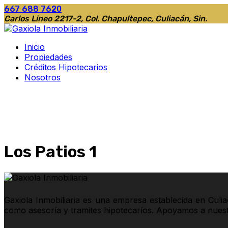
667 688 7620
Carlos Lineo 2217-2, Col. Chapultepec, Culiacán, Sin.
Inicio
Propiedades
Créditos Hipotecarios
Nosotros
Los Patios 1
Gaxiola Inmobiliaria es una empresa establecida en Culi
como asesoría y tramites hipotecaríos. Apoyamos a nuestro