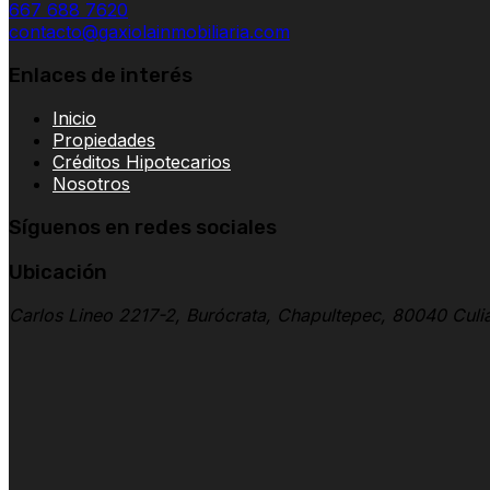
667 688 7620
contacto@gaxiolainmobiliaria.com
Enlaces de interés
Inicio
Propiedades
Créditos Hipotecarios
Nosotros
Síguenos en redes sociales
Ubicación
Carlos Lineo 2217-2, Burócrata, Chapultepec, 80040 Culia