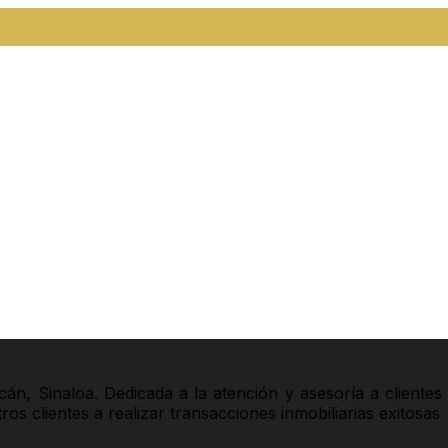
acán, Sinaloa. Dedicada a la atención y asesoría a cliente
s clientes a realizar transacciones inmobiliarias exitosas