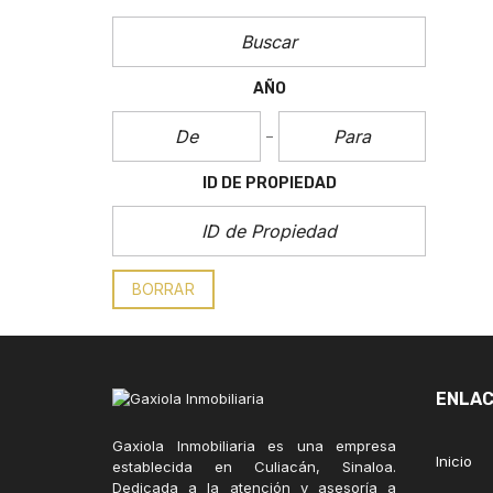
AÑO
ID DE PROPIEDAD
BORRAR
ENLAC
Gaxiola Inmobiliaria es una empresa
Inicio
establecida en Culiacán, Sinaloa.
Dedicada a la atención y asesoría a