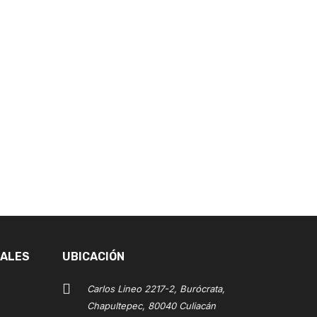
IALES
UBICACIÓN
Carlos Lineo 2217-2, Burócrata,
Chapultepec, 80040 Culiacán