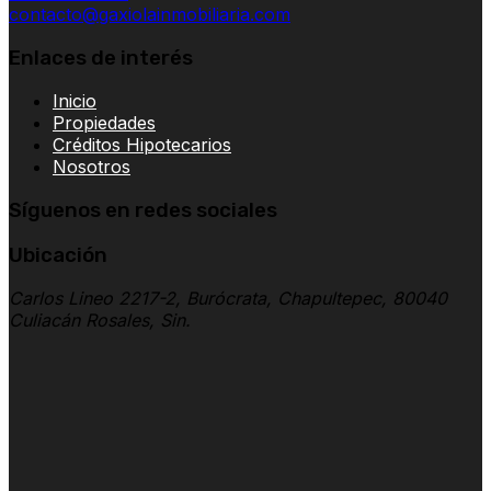
contacto@gaxiolainmobiliaria.com
Enlaces de interés
Inicio
Propiedades
Créditos Hipotecarios
Nosotros
Síguenos en redes sociales
Ubicación
Carlos Lineo 2217-2, Burócrata, Chapultepec, 80040
Culiacán Rosales, Sin.