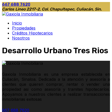
667 688 7620
Carlos Lineo 2217-2, Col. Chapultepec, Culiacán, Sin.
Inicio
Propiedades
Créditos Hipotecarios
Nosotros
Desarrollo Urbano Tres Rios
Gaxiola Inmobiliaria es una empresa establecida en
Culiacán, Sinaloa. Dedicada a la atención y asesoría a
clientes que quieren comprar, rentar o vender una
propiedad asi como asesoría y tramites hipotecaríos.
Apoyamos a nuestros clientes a realizar transacciones
inmobiliarias exitosas
667 688 7620