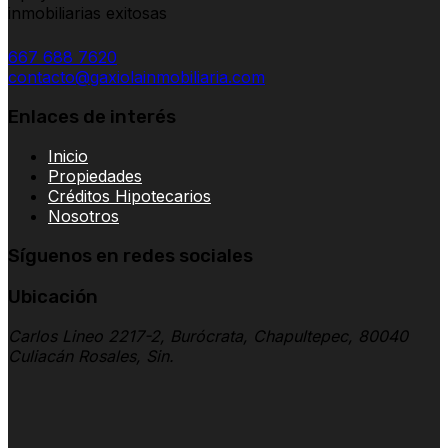
inmobiliarias exitosas
667 688 7620
contacto@gaxiolainmobiliaria.com
Enlaces de interés
Inicio
Propiedades
Créditos Hipotecarios
Nosotros
Síguenos en redes sociales
Ubicación
Carlos Lineo 2217-2, Burócrata, Chapultepec, 80040
Culiacán Rosales, Sin.