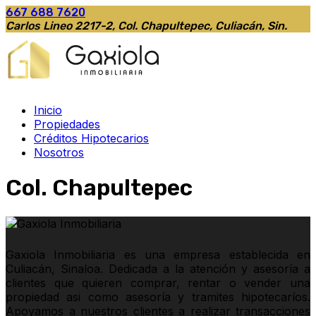
667 688 7620
Carlos Lineo 2217-2, Col. Chapultepec, Culiacán, Sin.
Inicio
Propiedades
Créditos Hipotecarios
Nosotros
Col. Chapultepec
Gaxiola Inmobiliaria es una empresa establecida en
Culiacán, Sinaloa. Dedicada a la atención y asesoría a
clientes que quieren comprar, rentar o vender una
propiedad asi como asesoría y tramites hipotecaríos.
Apoyamos a nuestros clientes a realizar transacciones