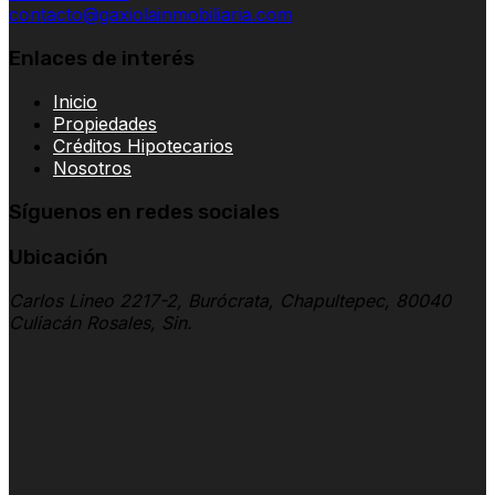
contacto@gaxiolainmobiliaria.com
Enlaces de interés
Inicio
Propiedades
Créditos Hipotecarios
Nosotros
Síguenos en redes sociales
Ubicación
Carlos Lineo 2217-2, Burócrata, Chapultepec, 80040
Culiacán Rosales, Sin.