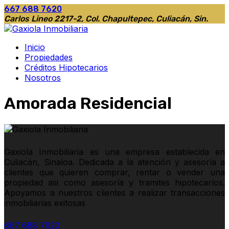
667 688 7620
Carlos Lineo 2217-2, Col. Chapultepec, Culiacán, Sin.
Inicio
Propiedades
Créditos Hipotecarios
Nosotros
Amorada Residencial
Gaxiola Inmobiliaria es una empresa establecida en
Culiacán, Sinaloa. Dedicada a la atención y asesoría a
clientes que quieren comprar, rentar o vender una
propiedad asi como asesoría y tramites hipotecaríos.
Apoyamos a nuestros clientes a realizar transacciones
inmobiliarias exitosas
667 688 7620