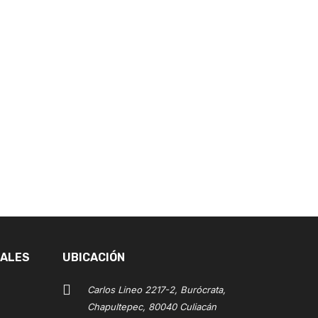
IALES
UBICACIÓN
Carlos Lineo 2217-2, Burócrata,
Chapultepec, 80040 Culiacán