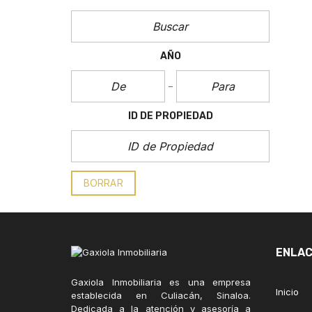
AÑO
ID DE PROPIEDAD
BORRAR
ENLAC
Gaxiola Inmobiliaria es una empresa
Inicio
establecida en Culiacán, Sinaloa.
Dedicada a la atención y asesoría a